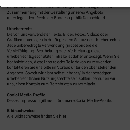
unangemessen sein, teilen Sie uns dies bitte mit. Unsere
rechtlichen Hinweise sowie alle Fragen und Streitigkeiten im
Zusammenhang mit der Gestaltung unseres Angebots
unterliegen dem Recht der Bundesrepublik Deutschland.
Urheberrecht
Die von uns verwendeten Texte, Bilder, Fotos, Videos oder
Grafiken unterliegen in der Regel dem Schutz des Urheberrechts.
Jede unberechtigte Verwendung (insbesondere die
Vervielfältigung, Bearbeitung oder Verbreitung) dieser
urheberrechtsgeschützten Inhalte ist daher untersagt. Wenn Sie
beabsichtigen, diese Inhalte oder Teile davon zu verwenden,
kontaktieren Sie uns bitte im Voraus unter den obenstehenden
Angaben. Soweit wir nicht selbst Inhaber/-in der benötigten
urheberrechtlichen Nutzungsrechte sein sollten, bemühen wir
uns, einen Kontakt zum Berechtigten zu vermitteln.
Social Media-Profile
Dieses Impressum gilt auch für unsere Social Media-Profile.
Bildnachweise
Alle Bildnachweise finden Sie
hier