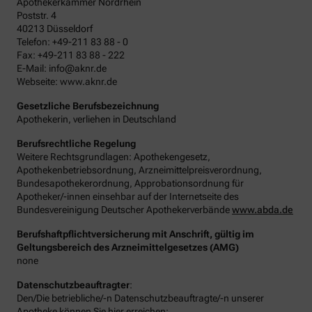
Apothekerkammer Nordrhein
Poststr. 4
40213 Düsseldorf
Telefon: +49-211 83 88 - 0
Fax: +49-211 83 88 - 222
E-Mail: info@aknr.de
Webseite: www.aknr.de
Gesetzliche Berufsbezeichnung
Apothekerin, verliehen in Deutschland
Berufsrechtliche Regelung
Weitere Rechtsgrundlagen: Apothekengesetz,
Apothekenbetriebsordnung, Arzneimittelpreisverordnung,
Bundesapothekerordnung, Approbationsordnung für
Apotheker/-innen einsehbar auf der Internetseite des
Bundesvereinigung Deutscher Apothekerverbände
www.abda.de
Berufshaftpflichtversicherung mit Anschrift, gültig im
Geltungsbereich des Arzneimittelgesetzes (AMG)
none
Datenschutzbeauftragter
:
Den/Die betriebliche/-n Datenschutzbeauftragte/-n unserer
Apotheke können Sie hier erreichen: