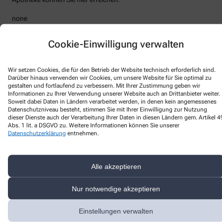
none
Telefon
:
+49-22349333190
Fax
:
Cookie-Einwilligung verwalten
Email
:
info@dk-buero.de
Website
:
Wir setzen Cookies, die für den Betrieb der Website technisch erforderlich sind.
Weitere Hinweise
Darüber hinaus verwenden wir Cookies, um unsere Website für Sie optimal zu
gestalten und fortlaufend zu verbessern. Mit Ihrer Zustimmung geben wir
Streitschlichtung
Informationen zu Ihrer Verwendung unserer Website auch an Drittanbieter weiter.
Wir sind weder verpflichtet noch bereit, an einem
Soweit dabei Daten in Ländern verarbeitet werden, in denen kein angemessenes
Datenschutzniveau besteht, stimmen Sie mit Ihrer Einwilligung zur Nutzung
Streitbeilegungsverfahren vor einer Verbraucherschlichtungsstelle
dieser Dienste auch der Verarbeitung Ihrer Daten in diesen Ländern gem. Artikel 4
teilzunehmen.
Abs. 1 lit. a DSGVO zu. Weitere Informationen können Sie unserer
Datenschutzerklärung
entnehmen.
Haftung
Wir sind für unsere Inhalte verantwortlich. Alle Inhalte werden mit
der gebotenen Sorgfalt und nach bestem Wissen erstellt. Soweit
Alle akzeptieren
wir mittels Links auf Internetseiten Dritter verweisen, können wir
keine Gewähr für die fortwährende Aktualität, Richtigkeit und
Vollständigkeit der verlinkten Inhalte übernehmen, da diese
Nur notwendige akzeptieren
Inhalte außerhalb unseres Verantwortungsbereichs liegen und
wir auf die zukünftige Gestaltung keinen Einfluss haben. Sollten
Einstellungen verwalten
aus Ihrer Sicht Inhalte gegen geltendes Recht verstoßen oder